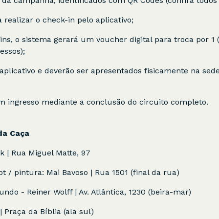
tes da campanha, identificados com QR Codes (confira todos 
realizar o check-in pelo aplicativo;
ins, o sistema gerará um voucher digital para troca por 1
essos);
aplicativo e deverão ser apresentados fisicamente na sede
um ingresso mediante a conclusão do circuito completo.
 da Caça
uk | Rua Miguel Matte, 97
ot / pintura: Mai Bavoso | Rua 1501 (final da rua)
do - Reiner Wolff | Av. Atlântica, 1230 (beira-mar)
Praça da Bíblia (ala sul)