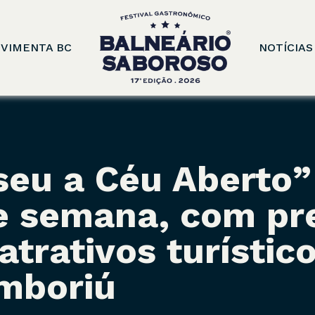
VIMENTA BC
NOTÍCIAS
eu a Céu Aberto”
de semana, com p
atrativos turístic
mboriú