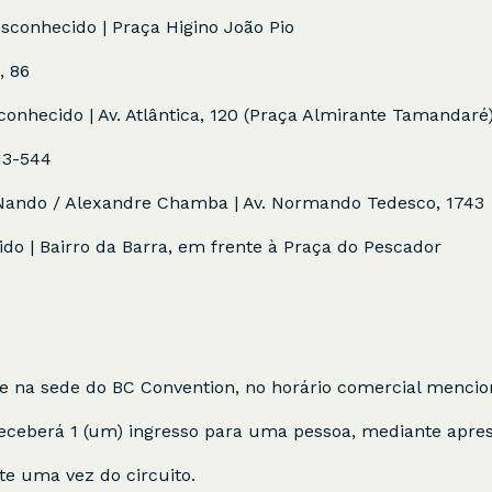
esconhecido | Praça Higino João Pio
, 86
onhecido | Av. Atlântica, 120 (Praça Almirante Tamandaré
413-544
y Nando / Alexandre Chamba | Av. Normando Tedesco, 1743
do | Bairro da Barra, em frente à Praça do Pescador
te na sede do BC Convention, no horário comercial menci
 receberá 1 (um) ingresso para uma pessoa, mediante apre
te uma vez do circuito.