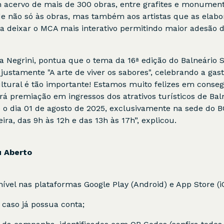
 acervo de mais de 300 obras, entre grafites e monumen
de não só às obras, mas também aos artistas que as elab
deixar o MCA mais interativo permitindo maior adesão das
a Negrini, pontua que o tema da 16ª edição do Balneário 
justamente "A arte de viver os sabores", celebrando a gas
tural é tão importante! Estamos muito felizes em consegu
á premiação em ingressos dos atrativos turísticos de Bal
é o dia 01 de agosto de 2025, exclusivamente na sede do B
ra, das 9h às 12h e das 13h às 17h”, explicou.
u Aberto
nível nas plataformas Google Play (Android) e App Store (i
, caso já possua conta;