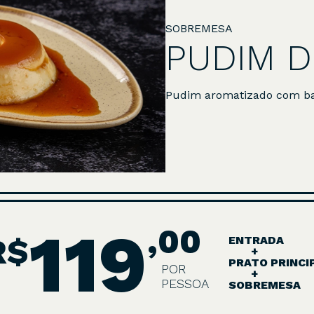
SOBREMESA
PUDIM D
Pudim aromatizado com ba
119
,00
R$
ENTRADA
+
PRATO PRINCI
POR
+
PESSOA
SOBREMESA