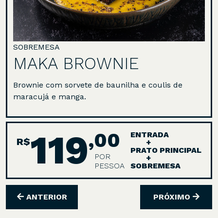
SOBREMESA
MAKA BROWNIE
Brownie com sorvete de baunilha e coulis de
maracujá e manga.
119
,00
ENTRADA
R$
+
PRATO PRINCIPAL
POR
+
PESSOA
SOBREMESA
ANTERIOR
PRÓXIMO