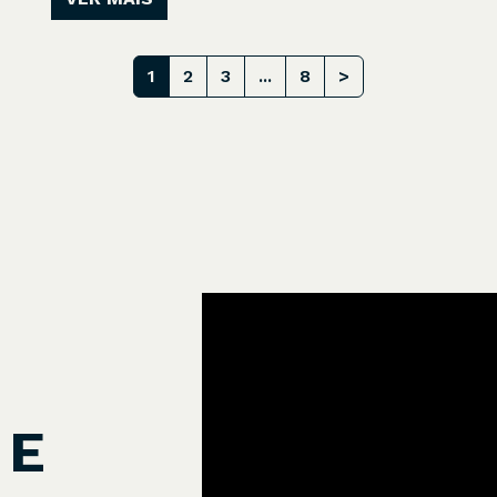
1
2
3
...
8
>
 E