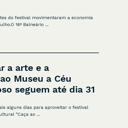
ntes do festival movimentaram a economia
ho.O 16º Balneário ...
r a arte e a
 ao Museu a Céu
oso seguem até dia 31
s alguns dias para aproveitar o festival
ltural “Caça ao ...